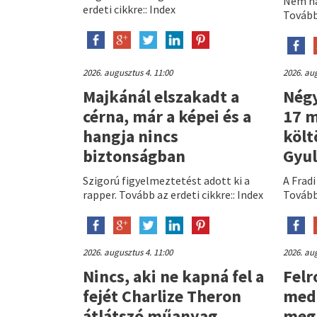
Nem ha
erdeti cikkre:: Index
Tovább 
2026. augusztus 4. 11:00
2026. aug
Majkánál elszakadt a
Négy
cérna, már a képei és a
17 m
hangja nincs
költ
biztonságban
Gyul
Szigorú figyelmeztetést adott ki a
A Frad
rapper. Tovább az erdeti cikkre:: Index
Tovább 
2026. augusztus 4. 11:00
2026. aug
Nincs, aki ne kapná fel a
Felr
fejét Charlize Theron
medr
átlátszó műanyag
meg