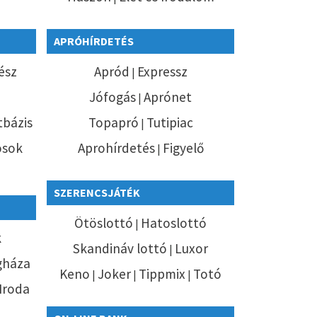
APRÓHÍRDETÉS
ész
Apród
Expressz
|
Jófogás
Aprónet
|
bázis
Topapró
Tutipiac
|
ósok
Aprohírdetés
Figyelő
|
SZERENCSJÁTÉK
Ötöslottó
Hatoslottó
|
k
Skandináv lottó
Luxor
|
gháza
Keno
Joker
Tippmix
Totó
|
|
|
 Iroda