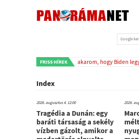
egyik cikkéről
„Nem akarom, hogy Biden legyen, é
FRISS HÍREK
•
Index
2026. augusztus 4. 12:00
2026. aug
Tragédia a Dunán: egy
Marc
baráti társaság a sekély
mélt
vízben gázolt, amikor a
nyug