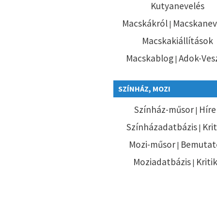
Kutyanevelés
Macskákról
Macskanev
|
Macskakiállítások
Macskablog
Adok-Ves
|
SZÍNHÁZ, MOZI
Színház-műsor
Híre
|
Színházadatbázis
Kri
|
Mozi-műsor
Bemutat
|
Moziadatbázis
Kriti
|