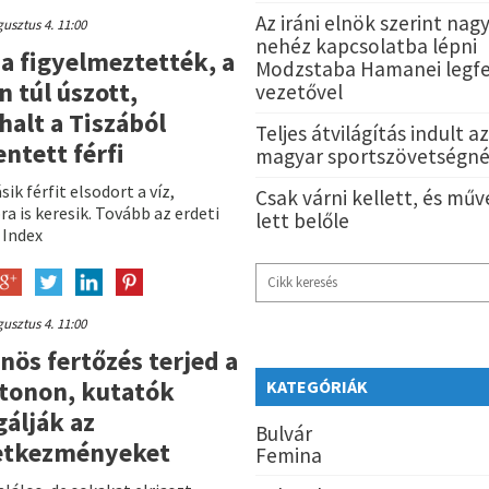
Az iráni elnök szerint nag
usztus 4. 11:00
nehéz kapcsolatba lépni
a figyelmeztették, a
Modzstaba Hamanei legf
n túl úszott,
vezetővel
alt a Tiszából
Teljes átvilágítás indult a
ntett férfi
magyar sportszövetségné
ik férfit elsodort a víz,
Csak várni kellett, és műv
a is keresik. Tovább az erdeti
lett belőle
: Index
usztus 4. 11:00
nös fertőzés terjed a
tonon, kutatók
KATEGÓRIÁK
gálják az
Bulvár
etkezményeket
Femina