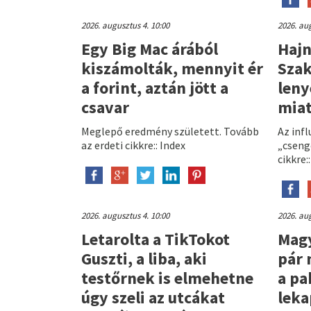
2026. augusztus 4. 10:00
2026. aug
Egy Big Mac árából
Hajn
kiszámolták, mennyit ér
Szak
a forint, aztán jött a
leny
csavar
miat
Meglepő eredmény született. Tovább
Az inf
az erdeti cikkre:: Index
„cseng
cikkre:
2026. augusztus 4. 10:00
2026. aug
Letarolta a TikTokot
Magy
Guszti, a liba, aki
pár 
testőrnek is elmehetne
a pa
úgy szeli az utcákat
leka