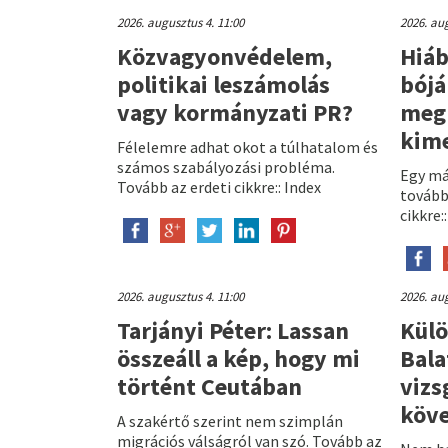
2026. augusztus 4. 11:00
2026. aug
Közvagyonvédelem,
Hiáb
politikai leszámolás
bójá
vagy kormányzati PR?
megh
kime
Félelemre adhat okot a túlhatalom és
számos szabályozási probléma.
Egy más
Tovább az erdeti cikkre:: Index
továbbr
cikkre:
2026. augusztus 4. 11:00
2026. aug
Tarjányi Péter: Lassan
Külö
összeáll a kép, hogy mi
Bala
történt Ceutában
vizs
köv
A szakértő szerint nem szimplán
migrációs válságról van szó. Tovább az