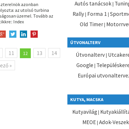
Autós tanácsok
Tunin
|
szterelnök azonban
lyozta: az utolsó turbina
Rally
Forma 1
Sportm
|
|
ságosan üzemel. Tovább az
cikkre:: Index
Old Timer
Motorrve
|
ÚTVONALTERV
11
13
14
12
Útvonalterv
Utcaker
|
Google
Településker
ező »
|
Európai utvonalterve
KUTYA, MACSKA
Kutyavilág
Kutyakiállí
|
MEOE
Adok-Veszek
|