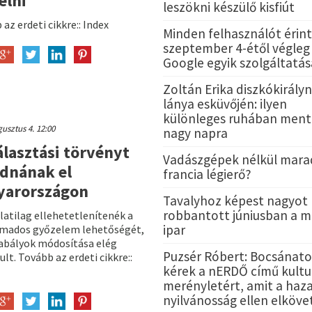
élni
leszökni készülő kisfiút
az erdeti cikkre:: Index
Minden felhasználót érint
szeptember 4-étől végleg 
Google egyik szolgáltatás
Zoltán Erika diszkókirályn
lánya esküvőjén: ilyen
különleges ruhában ment
usztus 4. 12:00
nagy napra
álasztási törvényt
Vadászgépek nélkül mara
dnának el
francia légierő?
yarországon
Tavalyhoz képest nagyot
robbantott júniusban a 
latilag ellehetetlenítenék a
ipar
mados győzelem lehetőségét,
zabályok módosítása elég
Puzsér Róbert: Bocsánato
lt. Tovább az erdeti cikkre::
kérek a nERDŐ című kultur
merényletért, amit a haza
nyilvánosság ellen elköv