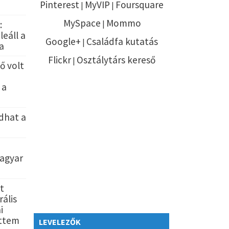
Pinterest
MyVIP
Foursquare
|
|
MySpace
Mommo
:
|
leáll a
Google+
Családfa kutatás
|
a
Flickr
Osztálytárs kereső
|
ő volt
 a
dhat a
magyar
t
ális
i
ettem
LEVELEZŐK