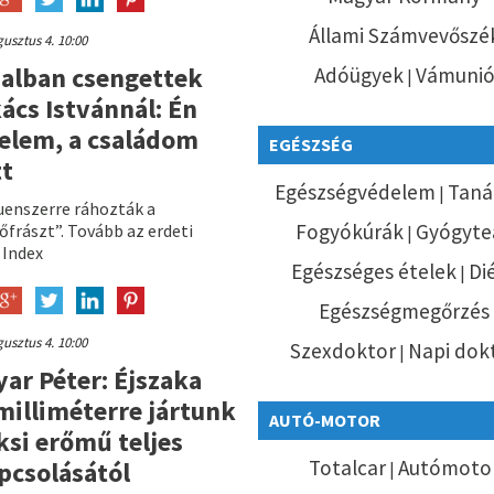
Állami Számvevőszé
usztus 4. 10:00
alban csengettek
Adóügyek
Vámuni
|
ács Istvánnál: Én
elem, a családom
EGÉSZSÉG
t
Egészségvédelem
Taná
|
luenszerre ráhozták a
Fogyókúrák
Gyógyte
őfrászt”. Tovább az erdeti
|
: Index
Egészséges ételek
Di
|
Egészségmegőrzés
usztus 4. 10:00
Szexdoktor
Napi dok
|
ar Péter: Éjszaka
milliméterre jártunk
AUTÓ-MOTOR
ksi erőmű teljes
Totalcar
Autómoto
pcsolásától
|