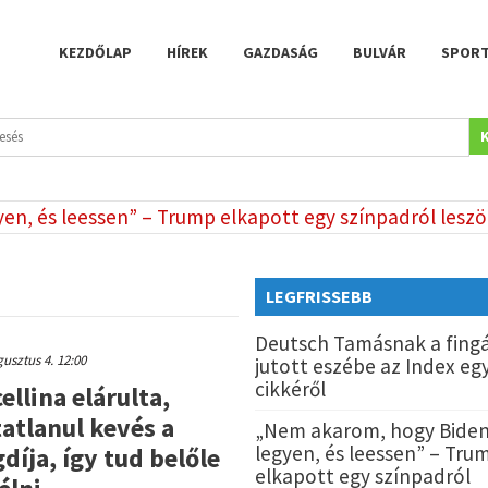
KEZDŐLAP
HÍREK
GAZDASÁG
BULVÁR
SPOR
s leessen” – Trump elkapott egy színpadról leszökni k
LEGFRISSEBB
Deutsch Tamásnak a fing
usztus 4. 12:00
jutott eszébe az Index eg
cikkéről
ellina elárulta,
atlanul kevés a
„Nem akarom, hogy Bide
legyen, és leessen” – Tru
díja, így tud belőle
elkapott egy színpadról