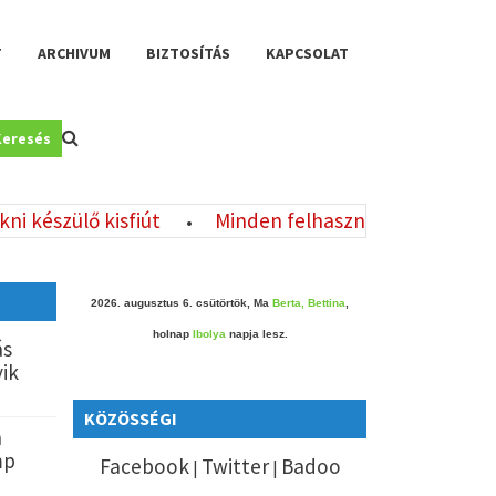
T
ARCHIVUM
BIZTOSÍTÁS
KAPCSOLAT
Keresés
észülő kisfiút
Minden felhasználót érint: szeptem
•
2026. augusztus 6. csütörtök, Ma
Berta, Bettina
,
holnap
Ibolya
napja lesz.
ás
yik
KÖZÖSSÉGI
n
mp
Facebook
Twitter
Badoo
|
|