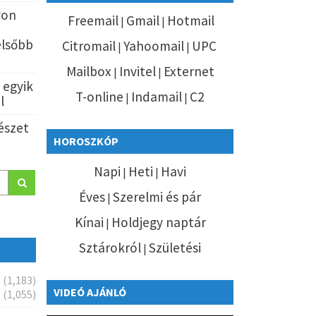
yon
Freemail
Gmail
Hotmail
|
|
elsőbb
Citromail
Yahoomail
UPC
|
|
Mailbox
Invitel
Externet
|
|
z egyik
T-online
Indamail
C2
|
|
l
észet
HOROSZKÓP
Napi
Heti
Havi
|
|
Éves
Szerelmi és pár
|
Kínai
Holdjegy naptár
|
Sztárokról
Születési
|
(1,183)
VIDEÓ AJÁNLÓ
(1,055)