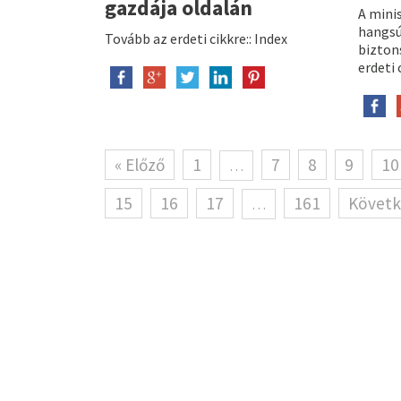
gazdája oldalán
A mini
hangsú
Tovább az erdeti cikkre:: Index
bizton
erdeti 
« Előző
1
7
8
9
10
…
15
16
17
161
Követk
…