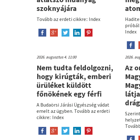
szoknyájára
ato
Tovább az erdeti cikkre:: Index
Hadite
próbálk
Index
2026. augusztus 4. 11:00
2026. aug
Nem tudta feldolgozni,
Az o
hogy kirúgták, emberi
Magy
ürüléket küldött
Magy
főnökének egy férfi
látj
drág
A Budaörsi Járási Ügyészség vádat
emelt az ügyben. Tovább az erdeti
Szerin
cikkre:: Index
helyze
Tovább 