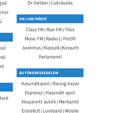
Dr Oetker
Cukrászda
gok
|
otor
ON-LINE RÁDIÓ
ü
Class FM
Rise FM
Tilos
|
|
Music FM
Radio1
Petőfi
|
|
Juventus
Klasszik
Kossuth
eső
|
|
Parlamenti
eső
ző
AUTÓKERESKEDELEM
Használtautó
Racing bazar
|
Expressz
Használt apró
|
tások
Visszavett autók
Merkantil
|
Erstelicit
Lombard
Mobile
|
|