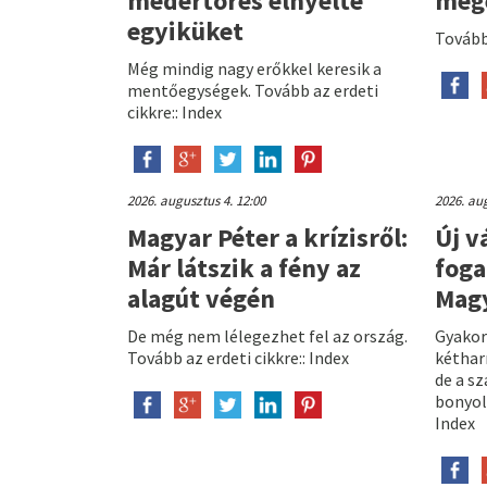
medertörés elnyelte
meg
egyiküket
Tovább 
Még mindig nagy erőkkel keresik a
mentőegységek. Tovább az erdeti
cikkre:: Index
2026. augusztus 4. 12:00
2026. aug
Magyar Péter a krízisről:
Új v
Már látszik a fény az
foga
alagút végén
Mag
De még nem lélegezhet fel az ország.
Gyakor
Tovább az erdeti cikkre:: Index
kéthar
de a s
bonyolu
Index