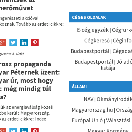
merőművet
CÉGES OLDALAK
ngerészeti akcióval
oznak. Tovább az erdeti cikkre::
E-cégjegyzék
Cégfürk
|
Cégkereső
Céginfo
|
Budapestportál
Cégadat
|
usztus 4. 10:00
Budapestportál
Jó ad
|
rosz propaganda
listája
ar Péternek üzent:
ar úr, most hogy
ÁLLAMI
a: még mindig túl
a?
NAV
Okmányirodá
|
tük az energiaválság közeli
Magyarorszag.hu
Orszá
|
tbe került Magyarország.
az erdeti cikkre:: Index
Európai Unió
Választási
|
Magyar Kormány