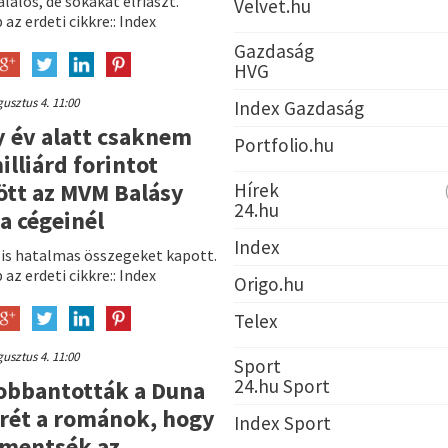
lálos, de sokakat elriaszt.
Velvet.hu
az erdeti cikkre:: Index
Gazdaság
HVG
usztus 4. 11:00
Index Gazdaság
 év alatt csaknem
Portfolio.hu
illiárd forintot
ött az MVM Balásy
Hírek
24.hu
a cégeinél
Index
i is hatalmas összegeket kapott.
az erdeti cikkre:: Index
Origo.hu
Telex
usztus 4. 11:00
Sport
24.hu Sport
obbantották a Duna
ét a románok, hogy
Index Sport
mentsék az