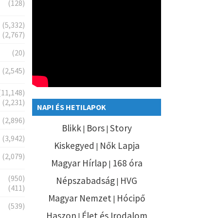
(128)
(5,332)
(2,767)
(20)
(2,545)
(11,148)
(2,231)
NAPI ÉS HETILAPOK
(2,896)
Blikk
Bors
Story
|
|
(3,942)
Kiskegyed
Nők Lapja
|
(2,079)
Magyar Hírlap
168 óra
|
(950)
Népszabadság
HVG
|
(411)
Magyar Nemzet
Hócipő
|
(539)
Haszon
Élet és Irodalom
|