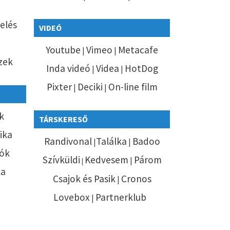
elés
VIDEÓ
Youtube
Vimeo
Metacafe
|
|
zek
Inda videó
Videa
HotDog
|
|
Pixter
Deciki
On-line film
|
|
k
TÁRSKERESŐ
tika
Randivonal
Találka
Badoo
|
|
ók
Szívküldi
Kedvesem
Párom
|
|
ka
Csajok és Pasik
Cronos
|
Lovebox
Partnerklub
|