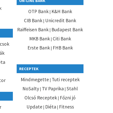
ON-LINE BANK
k
OTP Bank
K&H Bank
|
ó
CIB Bank
Unicredit Bank
|
Raiffeisen Bank
Budapest Bank
|
MKB Bank
Citi Bank
|
csok
Erste Bank
FHB Bank
|
ák
éta
RECEPTEK
Mindmegette
Tuti receptek
tor
|
NoSalty
TV Paprika
Stahl
|
|
Olcsó Receptek
Főzni jó
|
Update
Diéta
Fitness
r
|
|