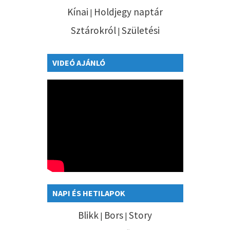
Kínai
Holdjegy naptár
|
Sztárokról
Születési
|
VIDEÓ AJÁNLÓ
NAPI ÉS HETILAPOK
Blikk
Bors
Story
|
|