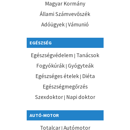
Magyar Kormány
Állami Számvevőszék
Adóügyek
Vámunió
|
EGÉSZSÉG
Egészségvédelem
Tanácsok
|
Fogyókúrák
Gyógyteák
|
Egészséges ételek
Diéta
|
Egészségmegőrzés
Szexdoktor
Napi doktor
|
AUTÓ-MOTOR
Totalcar
Autómotor
|