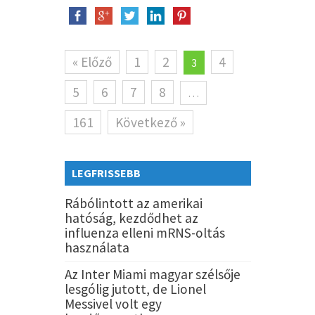
« Előző
1
2
4
3
5
6
7
8
…
161
Következő »
LEGFRISSEBB
Rábólintott az amerikai
hatóság, kezdődhet az
influenza elleni mRNS-oltás
használata
Az Inter Miami magyar szélsője
lesgólig jutott, de Lionel
Messivel volt egy