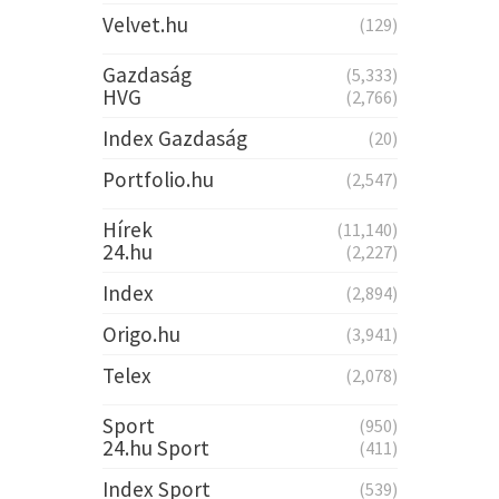
Velvet.hu
(129)
Gazdaság
(5,333)
HVG
(2,766)
Index Gazdaság
(20)
Portfolio.hu
(2,547)
Hírek
(11,140)
24.hu
(2,227)
Index
(2,894)
Origo.hu
(3,941)
Telex
(2,078)
Sport
(950)
24.hu Sport
(411)
Index Sport
(539)