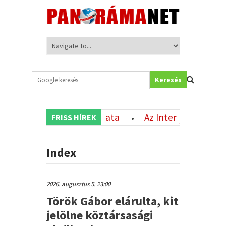
Keresés
i mRNS-oltás használata
Az Inter Miami magyar sz
FRISS HÍREK
•
szerződtetését
Csoda, hogy Románia egyáltalán
•
Index
2026. augusztus 5. 23:00
Török Gábor elárulta, kit
jelölne köztársasági