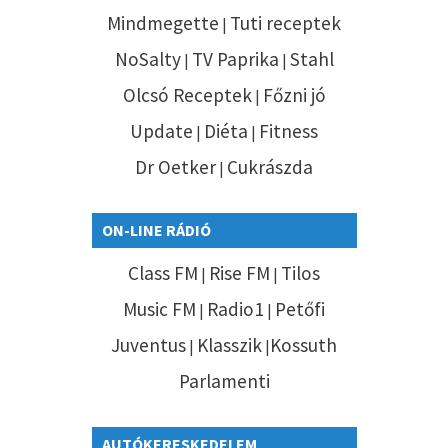
Mindmegette
Tuti receptek
|
NoSalty
TV Paprika
Stahl
|
|
Olcsó Receptek
Főzni jó
|
Update
Diéta
Fitness
|
|
Dr Oetker
Cukrászda
|
ON-LINE RÁDIÓ
Class FM
Rise FM
Tilos
|
|
Music FM
Radio1
Petőfi
|
|
Juventus
Klasszik
Kossuth
|
|
Parlamenti
AUTÓKERESKEDELEM