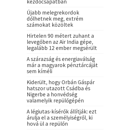
kezdőcsapatban
Újabb melegrekordok
dőlhetnek meg, extrém
számokat közöltek
Hirtelen 90 métert zuhant a
levegőben az Air India gépe,
legalább 12 ember megsérült
A szárazság és energiaválság
már a magyarok pénztárcáját
sem kíméli
Kiderült, hogy Orbán Gáspár
hatszor utazott Csádba és
Nigerbe a honvédség
valamelyik repülőgépén
A légiutas-kísérők állítják: ezt
árulja el a személyiségről, ki
hová ül a repülőn