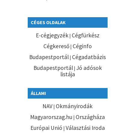
CÉGES OLDALAK
E-cégjegyzék
Cégfürkész
|
Cégkereső
Céginfo
|
Budapestportál
Cégadatbázis
|
Budapestportál
Jó adósok
|
listája
ÁLLAMI
NAV
Okmányirodák
|
Magyarorszag.hu
Országháza
|
Európai Unió
Választási Iroda
|