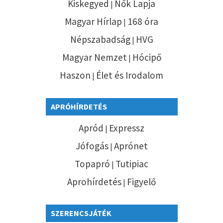
Kiskegyed
Nők Lapja
|
Magyar Hírlap
168 óra
|
Népszabadság
HVG
|
Magyar Nemzet
Hócipő
|
Haszon
Élet és Irodalom
|
APRÓHÍRDETÉS
Apród
Expressz
|
Jófogás
Aprónet
|
Topapró
Tutipiac
|
Aprohírdetés
Figyelő
|
SZERENCSJÁTÉK