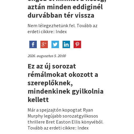
aztán minden eddiginél
durvábban tér vissza
Nem lélegezhetünk fel. Tovább az
erdeti cikkre:: Index
2026. augusztus 5. 20:00
Ez az új sorozat
rémálmokat okozott a
szereplőknek,
mindenkinek gyilkolnia
kellett
Már a spejzajtón kopogtat Ryan
Murphy legújabb sorozatgyilkosos
thrillere Bret Easton Ellis könyvéből.
Tovább az erdeti cikkre:: Index