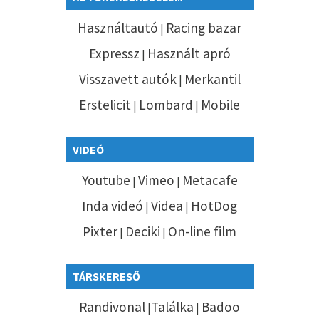
Használtautó
Racing bazar
|
Expressz
Használt apró
|
Visszavett autók
Merkantil
|
Erstelicit
Lombard
Mobile
|
|
VIDEÓ
Youtube
Vimeo
Metacafe
|
|
Inda videó
Videa
HotDog
|
|
Pixter
Deciki
On-line film
|
|
TÁRSKERESŐ
Randivonal
Találka
Badoo
|
|