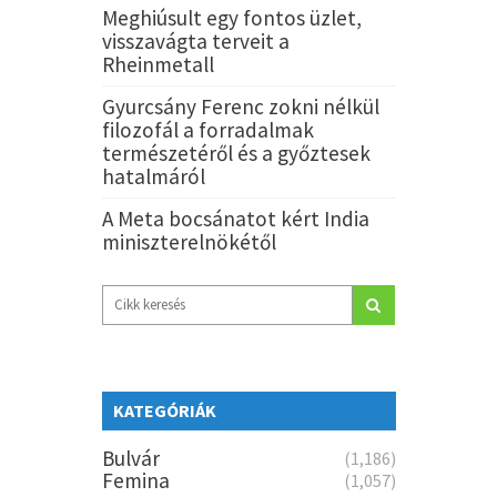
Meghiúsult egy fontos üzlet,
visszavágta terveit a
Rheinmetall
Gyurcsány Ferenc zokni nélkül
filozofál a forradalmak
természetéről és a győztesek
hatalmáról
A Meta bocsánatot kért India
miniszterelnökétől
KATEGÓRIÁK
Bulvár
(1,186)
Femina
(1,057)