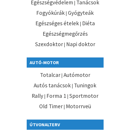
Egészségvédelem
Tanácsok
|
Fogyókúrák
Gyógyteák
|
Egészséges ételek
Diéta
|
Egészségmegőrzés
Szexdoktor
Napi doktor
|
AUTÓ-MOTOR
Totalcar
Autómotor
|
Autós tanácsok
Tuningok
|
Rally
Forma 1
Sportmotor
|
|
Old Timer
Motorrveü
|
ÚTVONALTERV