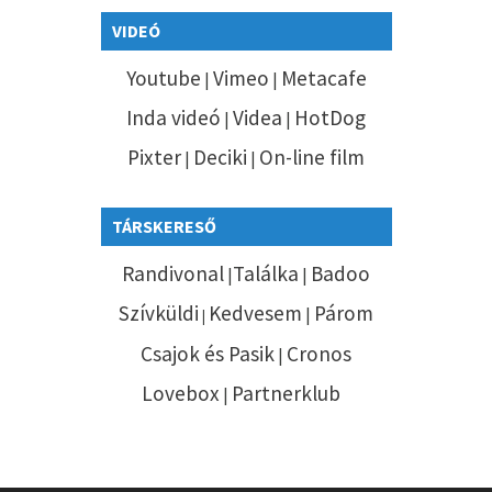
VIDEÓ
Youtube
Vimeo
Metacafe
|
|
Inda videó
Videa
HotDog
|
|
Pixter
Deciki
On-line film
|
|
TÁRSKERESŐ
Randivonal
Találka
Badoo
|
|
Szívküldi
Kedvesem
Párom
|
|
Csajok és Pasik
Cronos
|
Lovebox
Partnerklub
|