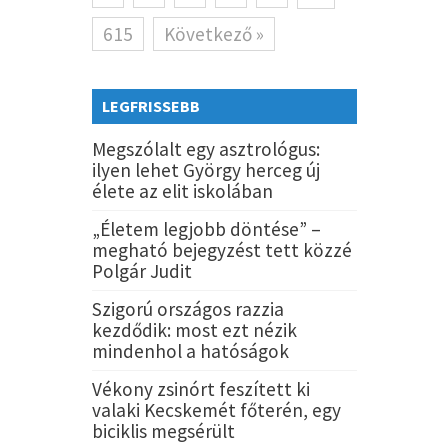
615
Következő »
LEGFRISSEBB
Megszólalt egy asztrológus:
ilyen lehet György herceg új
élete az elit iskolában
„Életem legjobb döntése” –
megható bejegyzést tett közzé
Polgár Judit
Szigorú országos razzia
kezdődik: most ezt nézik
mindenhol a hatóságok
Vékony zsinórt feszített ki
valaki Kecskemét főterén, egy
biciklis megsérült