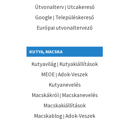
Útvonalterv
Utcakereső
|
Google
Településkereső
|
Európai utvonaltervező
KUTYA, MACSKA
Kutyavilág
Kutyakiállítások
|
MEOE
Adok-Veszek
|
Kutyanevelés
Macskákról
Macskanevelés
|
Macskakiállítások
Macskablog
Adok-Veszek
|