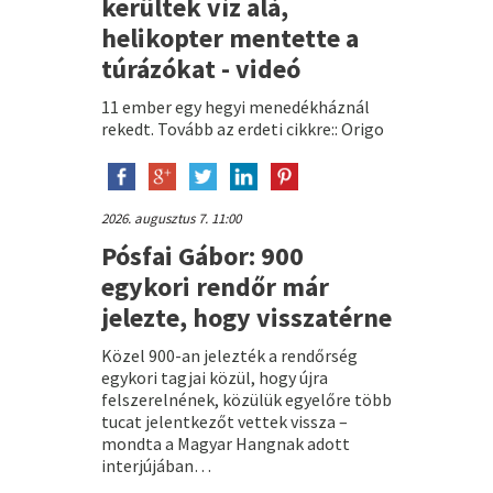
kerültek víz alá,
helikopter mentette a
túrázókat - videó
11 ember egy hegyi menedékháznál
rekedt. Tovább az erdeti cikkre:: Origo
2026. augusztus 7. 11:00
Pósfai Gábor: 900
egykori rendőr már
jelezte, hogy visszatérne
Közel 900-an jelezték a rendőrség
egykori tagjai közül, hogy újra
felszerelnének, közülük egyelőre több
tucat jelentkezőt vettek vissza –
mondta a Magyar Hangnak adott
interjújában…