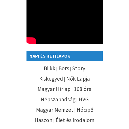
NAPI ÉS HETILAPOK
Blikk
Bors
Story
|
|
Kiskegyed
Nők Lapja
|
Magyar Hírlap
168 óra
|
Népszabadság
HVG
|
Magyar Nemzet
Hócipő
|
Haszon
Élet és Irodalom
|