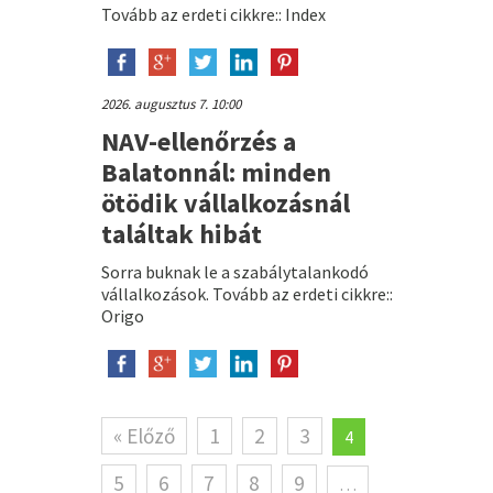
Tovább az erdeti cikkre:: Index
2026. augusztus 7. 10:00
NAV-ellenőrzés a
Balatonnál: minden
ötödik vállalkozásnál
találtak hibát
Sorra buknak le a szabálytalankodó
vállalkozások. Tovább az erdeti cikkre::
Origo
« Előző
1
2
3
4
5
6
7
8
9
…