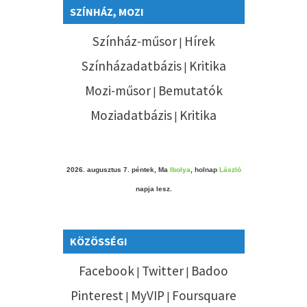
SZÍNHÁZ, MOZI
Színház-műsor
Hírek
|
Színházadatbázis
Kritika
|
Mozi-műsor
Bemutatók
|
Moziadatbázis
Kritika
|
2026. augusztus 7. péntek, Ma
Ibolya
, holnap
László
napja lesz.
KÖZÖSSÉGI
Facebook
Twitter
Badoo
|
|
Pinterest
MyVIP
Foursquare
|
|