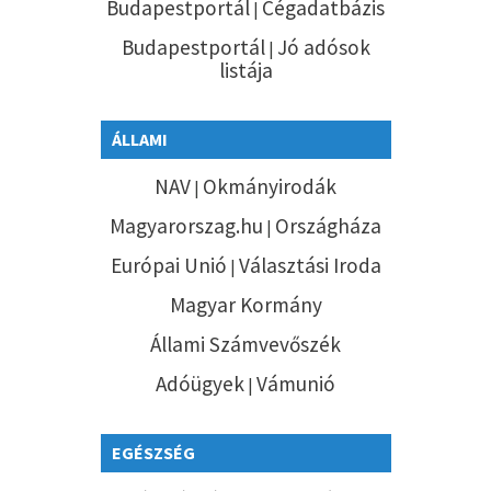
Budapestportál
Cégadatbázis
|
Budapestportál
Jó adósok
|
listája
ÁLLAMI
NAV
Okmányirodák
|
Magyarorszag.hu
Országháza
|
Európai Unió
Választási Iroda
|
Magyar Kormány
Állami Számvevőszék
Adóügyek
Vámunió
|
EGÉSZSÉG