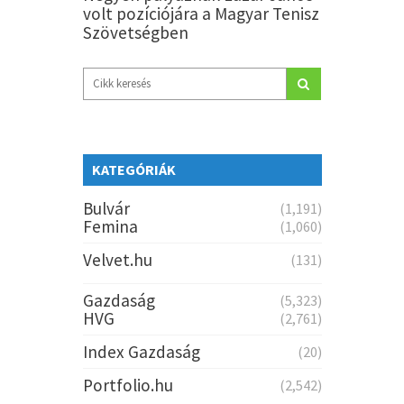
volt pozíciójára a Magyar Tenisz
Szövetségben
KATEGÓRIÁK
Bulvár
(1,191)
Femina
(1,060)
Velvet.hu
(131)
Gazdaság
(5,323)
HVG
(2,761)
Index Gazdaság
(20)
Portfolio.hu
(2,542)