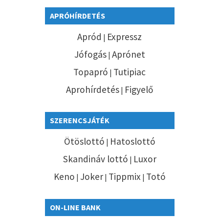
APRÓHÍRDETÉS
Apród
Expressz
|
Jófogás
Aprónet
|
Topapró
Tutipiac
|
Aprohírdetés
Figyelő
|
SZERENCSJÁTÉK
Ötöslottó
Hatoslottó
|
Skandináv lottó
Luxor
|
Keno
Joker
Tippmix
Totó
|
|
|
ON-LINE BANK