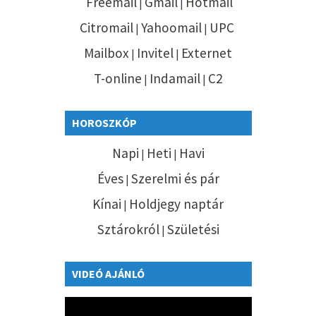
Freemail
Gmail
Hotmail
|
|
Citromail
Yahoomail
UPC
|
|
Mailbox
Invitel
Externet
|
|
T-online
Indamail
C2
|
|
HOROSZKÓP
Napi
Heti
Havi
|
|
Éves
Szerelmi és pár
|
Kínai
Holdjegy naptár
|
Sztárokról
Születési
|
VIDEÓ AJÁNLÓ