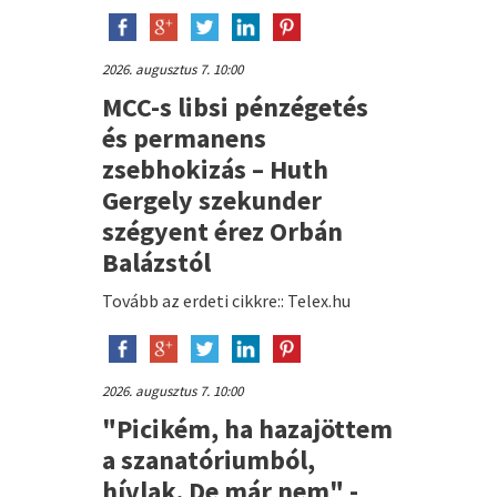
2026. augusztus 7. 10:00
MCC-s libsi pénzégetés
és permanens
zsebhokizás – Huth
Gergely szekunder
szégyent érez Orbán
Balázstól
Tovább az erdeti cikkre:: Telex.hu
2026. augusztus 7. 10:00
"Picikém, ha hazajöttem
a szanatóriumból,
hívlak. De már nem" -