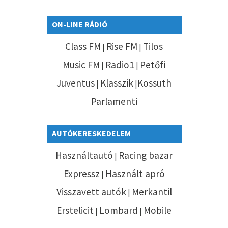
ON-LINE RÁDIÓ
Class FM
Rise FM
Tilos
|
|
Music FM
Radio1
Petőfi
|
|
Juventus
Klasszik
Kossuth
|
|
Parlamenti
AUTÓKERESKEDELEM
Használtautó
Racing bazar
|
Expressz
Használt apró
|
Visszavett autók
Merkantil
|
Erstelicit
Lombard
Mobile
|
|