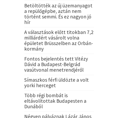
Betöltötték az új üzemanyagot
a repülőgépbe, aztán nem
történt semmi. És ez nagyon jó
hír
A választások előtt titokban 7,2
milliárdért vásárolt volna
épületet Brüsszelben az Orbán-
kormány
Fontos bejelentés tett Vitézy
Dávid a Budapest-Belgrád
vasútvonal menetrendjéről
Símaszkos férfi üldözte a volt
yorki herceget
Több régi bombát is
eltávolítottak Budapesten a
Dunából
Négyen pályáznak Lázár János