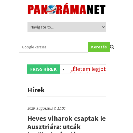
Keresés
e az elit iskolában
„Életem legjobb döntése” – m
FRISS HÍREK
•
erb férfi
Rögeszméjévé vált az ügy – vádat emelt
•
Hírek
2026. augusztus 7. 11:00
Heves viharok csaptak le
Ausztriára: utcák