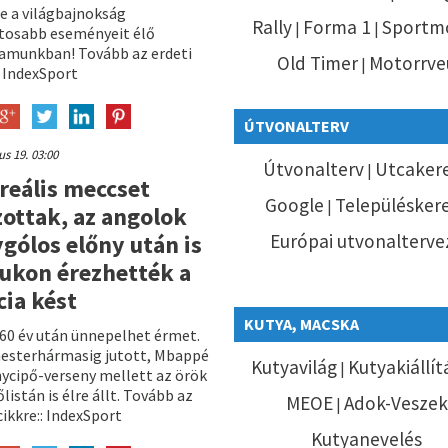
e a világbajnokság
Rally
Forma 1
Sportm
|
|
tosabb eseményeit élő
yamunkban! Tovább az erdeti
Old Timer
Motorrve
|
: IndexSport
ÚTVONALTERV
ius 19. 03:00
Útvonalterv
Utcaker
|
reális meccset
Google
Településker
|
zottak, az angolok
gólos előny után is
Európai utvonalterve
ukon érezhették a
cia kést
KUTYA, MACSKA
 60 év után ünnepelhet érmet.
esterhármasig jutott, Mbappé
Kutyavilág
Kutyakiállí
|
nycipő-verseny mellett az örök
listán is élre állt. Tovább az
MEOE
Adok-Veszek
|
cikkre:: IndexSport
Kutyanevelés