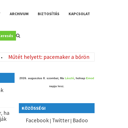
T
ARCHIVUM
BIZTOSÍTÁS
KAPCSOLAT
Keresés
űtét helyett: pacemaker a bőrön
Uszályokat sül
•
2026. augusztus 8. szombat, Ma
László
, holnap
Emod
napja lesz.
ak
KÖZÖSSÉGI
, ha
ják
Facebook
Twitter
Badoo
|
|