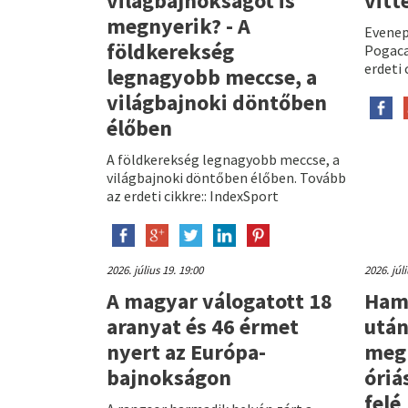
világbajnokságot is
vitt
megnyerik? - A
Evenep
földkerekség
Pogaca
erdeti 
legnagyobb meccse, a
világbajnoki döntőben
élőben
A földkerekség legnagyobb meccse, a
világbajnoki döntőben élőben. Tovább
az erdeti cikkre:: IndexSport
2026. július 19. 19:00
2026. júl
A magyar válogatott 18
Hami
aranyat és 46 érmet
után
nyert az Európa-
megn
bajnokságon
óriá
felé