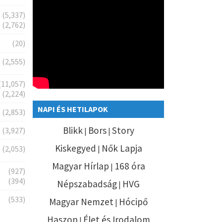
(5,337)
(2,762)
(20)
(2,555)
(11,057)
(2,224)
NAPI ÉS HETILAPOK
(2,853)
Blikk
Bors
Story
(3,927)
|
|
Kiskegyed
Nők Lapja
(2,053)
|
Magyar Hírlap
168 óra
|
(927)
(394)
Népszabadság
HVG
|
(533)
Magyar Nemzet
Hócipő
|
Haszon
Élet és Irodalom
|