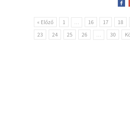
« Előző
1
16
17
18
…
23
24
25
26
30
K
…