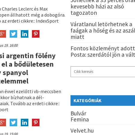
Jöhetnek a 35 perces órák
kevesebb házi az alsó
 Charles Leclerc és Max
tagozaton
ppen állhatott még a dobogóra.
az erdeti cikkre:: IndexSport
Váratlanul letörhetnek a
faágak a hőség és az aszá
miatt
ius 19. 16:00
Fontos közleményt adott 
si argentin fölény
Posta: szerdától jön a vál
 el a bődületesen
 spanyol
zelemmel
an évvel ezelőtti vb-meccsben
kkor bízhatnak a dél-
KATEGÓRIÁK
iak. Tovább az erdeti cikkre::
port
Bulvár
Femina
Velvet.hu
ius 19. 15:00