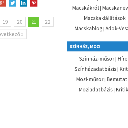
Macskákról
Macskanev
|
Macskakiállítások
19
20
22
21
Macskablog
Adok-Ves
|
övetkező »
SZÍNHÁZ, MOZI
Színház-műsor
Híre
|
Színházadatbázis
Kri
|
Mozi-műsor
Bemutat
|
Moziadatbázis
Kriti
|