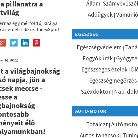
 a pillanatra a
Állami Számvevőszé
tvilág
Adóügyek
Vámuni
|
rr az egy mérföld új királya.
az erdeti cikkre:: IndexSport
EGÉSZSÉG
Egészségvédelem
Taná
|
Fogyókúrák
Gyógyte
|
ius 19. 08:00
Egészséges ételek
Di
tt a világbajnokság
|
só napja, jön a
Egészségmegőrzés
sek meccse -
Szexdoktor
Napi dok
|
sse a
gbajnokság
AUTÓ-MOTOR
ontosabb
ényeit élő
Totalcar
Autómoto
|
folyamunkban!
Autós tanácsok
Tunin
|