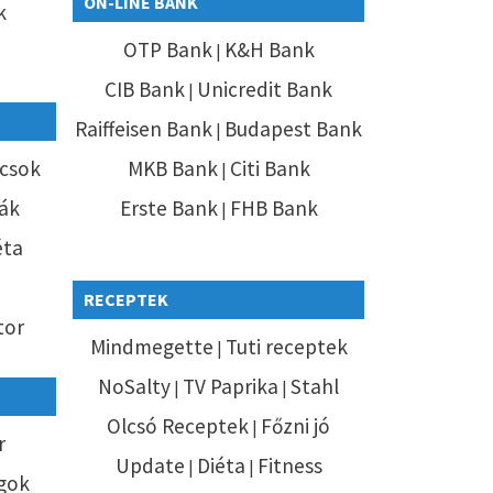
ON-LINE BANK
k
OTP Bank
K&H Bank
ó
|
CIB Bank
Unicredit Bank
|
Raiffeisen Bank
Budapest Bank
|
csok
MKB Bank
Citi Bank
|
ák
Erste Bank
FHB Bank
|
éta
RECEPTEK
tor
Mindmegette
Tuti receptek
|
NoSalty
TV Paprika
Stahl
|
|
Olcsó Receptek
Főzni jó
|
r
Update
Diéta
Fitness
|
|
gok