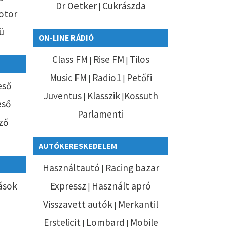
Dr Oetker
Cukrászda
|
otor
ü
ON-LINE RÁDIÓ
Class FM
Rise FM
Tilos
|
|
Music FM
Radio1
Petőfi
|
|
eső
Juventus
Klasszik
Kossuth
|
|
eső
Parlamenti
ző
AUTÓKERESKEDELEM
Használtautó
Racing bazar
|
tások
Expressz
Használt apró
|
Visszavett autók
Merkantil
|
Erstelicit
Lombard
Mobile
|
|