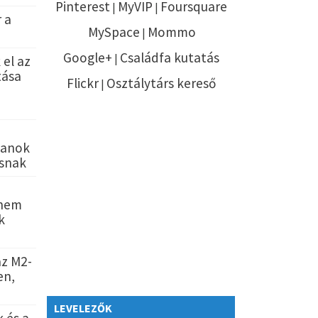
Pinterest
MyVIP
Foursquare
|
|
 a
MySpace
Mommo
|
Google+
Családfa kutatás
|
 el az
tása
Flickr
Osztálytárs kereső
|
lanok
osnak
 nem
k
az M2-
en,
LEVELEZŐK