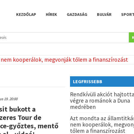
KEZDŐLAP
HÍREK
GAZDASÁG
BULVÁR
SPOR
 kooperálok, megvonják tőlem a finanszírozást
M
•
LEGFRISSEBB
Rendkívüli akciót hajtott
ius 19. 20:00
végre a románok a Duna
medrében
sit bukott a
zeres Tour de
Azt mondta az államtitkár
nem kooperálok, megvon
ce-győztes, mentő
tőlem a finanszírozást