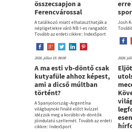
összecsapjon a
erre
Ferencvárossal
spor
A találkozó miatt elhalaszthatják a
Josh Ke
népligetiekre váró NB I-es rangadót.
Tovább 
Tovább az erdeti cikkre:: IndexSport
2026. július 19. 08:00
2026. júl
A ma esti vb-döntő csak
Eljö
kutyafüle ahhoz képest,
utol
ami a dicső múltban
mecc
történt?
Köve
vilá
A Spanyolország–Argentína
legf
világbajnoki finálé előtt kvízzel
idézzük meg a korábbi vb-döntők
esem
jóindulatú szellemét. Tovább az erdeti
hír
cikkre:: IndexSport