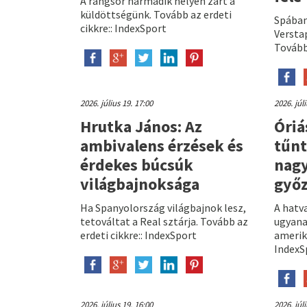
A rangsor harmadik helyén zárt a
küldöttségünk. Tovább az erdeti
Spában
cikkre:: IndexSport
Versta
Tovább 
2026. július 19. 17:00
2026. júl
Hrutka János: Az
Óriá
ambivalens érzések és
tűnt
érdekes búcsúk
nagy
világbajnoksága
győ
Ha Spanyolország világbajnok lesz,
A hatv
tetováltat a Real sztárja. Tovább az
ugyana
erdeti cikkre:: IndexSport
amerika
IndexS
2026. július 19. 16:00
2026. júl