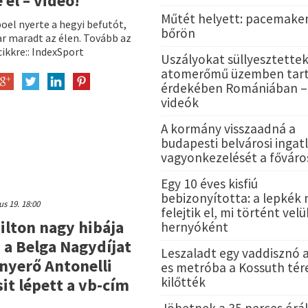
e el – videó!
Műtét helyett: pacemaker
oel nyerte a hegyi befutót,
bőrön
r maradt az élen. Tovább az
cikkre:: IndexSport
Uszályokat süllyesztettek
atomerőmű üzemben tar
érdekében Romániában –
videók
A kormány visszaadná a
budapesti belvárosi ingat
vagyonkezelését a fővár
Egy 10 éves kisfiú
bebizonyította: a lepkék
ius 19. 18:00
felejtik el, mi történt velü
lton nagy hibája
hernyóként
 a Belga Nagydíjat
Leszaladt egy vaddisznó 
yerő Antonelli
es metróba a Kossuth tér
kilőtték
sit lépett a vb-cím