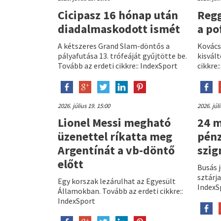
Cicipasz 16 hónap után
Regg
diadalmaskodott ismét
a po
A kétszeres Grand Slam-döntős a
Kovács
pályafutása 13. trófeáját gyűjtötte be.
kisvált
Tovább az erdeti cikkre:: IndexSport
cikkre:
2026. július 19. 15:00
2026. júl
Lionel Messi megható
24 m
üzenettel ríkatta meg
pénz
Argentínát a vb-döntő
szig
előtt
Busás 
sztárja
Egy korszak lezárulhat az Egyesült
IndexS
Államokban. Tovább az erdeti cikkre::
IndexSport