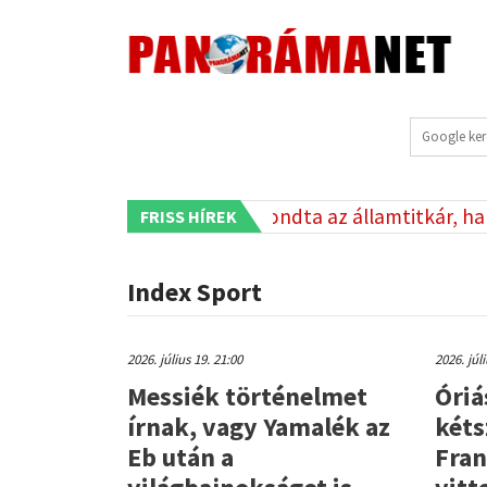
Duna medrében
Azt mondta az államtitkár, ha nem
FRISS HÍREK
•
ri tűzesetek
•
Index Sport
2026. július 19. 21:00
2026. júl
Messiék történelmet
Óriá
írnak, vagy Yamalék az
kéts
Eb után a
Fran