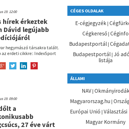
CÉGES OLDALAK
ius 19. 12:00
s hírek érkeztek
E-cégjegyzék
Cégfürk
|
n Dávid legújabb
Cégkereső
Céginfo
|
díciójáról
Budapestportál
Cégadat
|
ar hegymászó társakra talált.
az erdeti cikkre:: IndexSport
Budapestportál
Jó ad
|
listája
ÁLLAMI
NAV
Okmányirodá
|
ius 19. 09:00
Magyarorszag.hu
Orszá
|
őlt a
Európai Unió
Választási
|
konikusabb
Magyar Kormány
gcsúcs, 27 éve várt