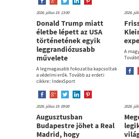
2026. július 19. 13:00
2026. júl
Donald Trump miatt
Fris
életbe lépett az USA
Klei
történetének egyik
expe
leggrandiózusabb
A magy
művelete
Tovább 
A legmagasabb fokozatba kapcsoltak
a védelmi erők. Tovább az erdeti
cikkre:: IndexSport
2026. július 19. 09:00
2026. júl
Augusztusban
Megd
Budapestre jöhet a Real
legi
Madrid, hogy
vilá