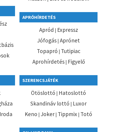
APRÓHÍRDETÉS
ész
Apród
Expressz
|
Jófogás
Aprónet
|
bázis
Topapró
Tutipiac
|
ósok
Aprohírdetés
Figyelő
|
SZERENCSJÁTÉK
k
Ötöslottó
Hatoslottó
|
gháza
Skandináv lottó
Luxor
|
 Iroda
Keno
Joker
Tippmix
Totó
|
|
|