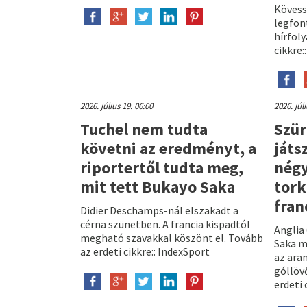
Kövess
legfon
hírfol
cikkre:
2026. július 19. 06:00
2026. júl
Tuchel nem tudta
Szür
követni az eredményt, a
játs
riportertől tudta meg,
négy
mit tett Bukayo Saka
tork
fran
Didier Deschamps-nál elszakadt a
cérna szünetben. A francia kispadtól
Anglia
megható szavakkal köszönt el. Tovább
Saka m
az erdeti cikkre:: IndexSport
az ara
góllövő
erdeti 