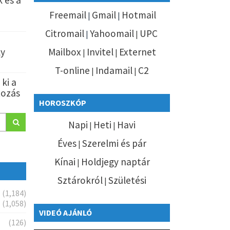
 és a
Freemail
Gmail
Hotmail
|
|
Citromail
Yahoomail
UPC
|
|
ly
Mailbox
Invitel
Externet
|
|
T-online
Indamail
C2
|
|
ki a
tozás
HOROSZKÓP
Napi
Heti
Havi
|
|
Éves
Szerelmi és pár
|
Kínai
Holdjegy naptár
|
Sztárokról
Születési
|
(1,184)
(1,058)
VIDEÓ AJÁNLÓ
(126)