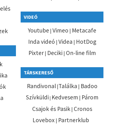
elés
VIDEÓ
Youtube
Vimeo
Metacafe
zek
|
|
Inda videó
Videa
HotDog
|
|
Pixter
Deciki
On-line film
|
|
k
TÁRSKERESŐ
tika
Randivonal
Találka
Badoo
ók
|
|
Szívküldi
Kedvesem
Párom
ka
|
|
Csajok és Pasik
Cronos
|
Lovebox
Partnerklub
|