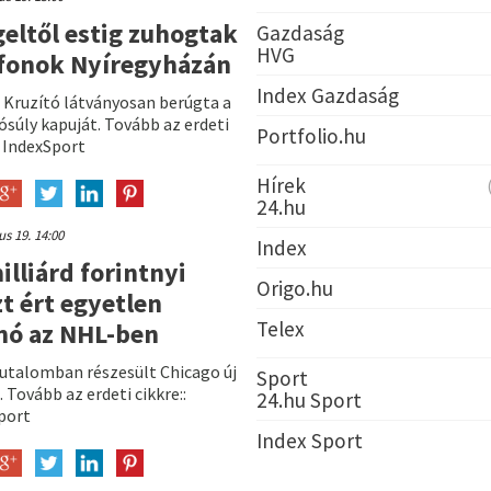
eltől estig zuhogtak
Gazdaság
HVG
fonok Nyíregyházán
Index Gazdaság
 Kruzító látványosan berúgta a
ósúly kapuját. Tovább az erdeti
Portfolio.hu
: IndexSport
Hírek
24.hu
ius 19. 14:00
Index
illiárd forintnyi
Origo.hu
t ért egyetlen
Telex
nó az NHL-ben
jutalomban részesült Chicago új
Sport
. Tovább az erdeti cikkre::
24.hu Sport
port
Index Sport