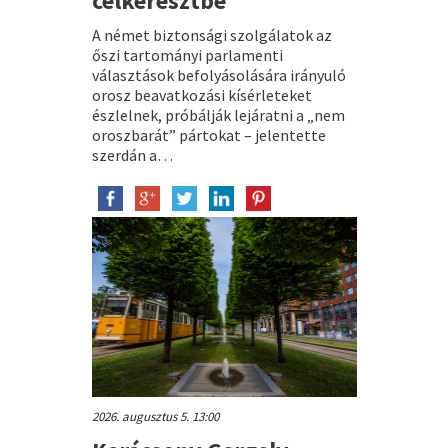
célkeresztbe
A német biztonsági szolgálatok az
őszi tartományi parlamenti
választások befolyásolására irányuló
orosz beavatkozási kísérleteket
észlelnek, próbálják lejáratni a „nem
oroszbarát” pártokat – jelentette
szerdán a…
2026. augusztus 5. 13:00