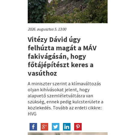
2026. augusztus 5. 13:00
Vitézy Dávid úgy
felhúzta magát a MÁV
fakivágásán, hogy
főtájépítészt keres a
vasúthoz
A miniszter szerint a klímaváltozás
olyan kihívásokat jelent, hogy
alapvető szemléletváltásra van
szükség, ennek pedig kulcsterülete a
közlekedés. Tovább az erdeti cikkre::
HVG