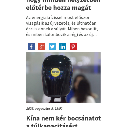
előtérbe hozza magát
Az energiakrízissel most először
vizsgázik az új vezetés, és láthatóan
érzi is ennek a súlyát. Miben hasonlít,
és miben különbözik a régi és az új…
2026. augusztus 5. 13:00
Kína nem kér bocsánatot
a túlkapacitásért