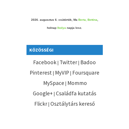
2026. augusztus 6. csütörtök, Ma
Berta, Bettina
,
holnap
Ibolya
napja lesz.
KÖZÖSSÉGI
Facebook
Twitter
Badoo
|
|
Pinterest
MyVIP
Foursquare
|
|
MySpace
Mommo
|
Google+
Családfa kutatás
|
Flickr
Osztálytárs kereső
|