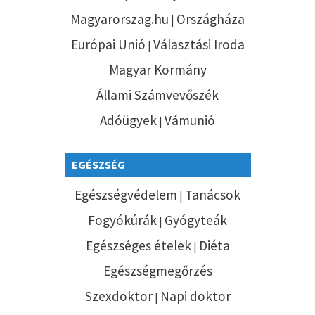
Magyarorszag.hu
Országháza
|
Európai Unió
Választási Iroda
|
Magyar Kormány
Állami Számvevőszék
Adóügyek
Vámunió
|
EGÉSZSÉG
Egészségvédelem
Tanácsok
|
Fogyókúrák
Gyógyteák
|
Egészséges ételek
Diéta
|
Egészségmegőrzés
Szexdoktor
Napi doktor
|