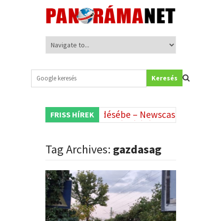
Keresés
t a közmédia működésébe – Newscast
A globális t
FRISS HÍREK
•
köztévé történelmi drámájáról
•
Tag Archives:
gazdasag