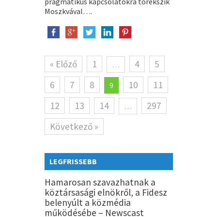
pragmatikus kapcsolatokra törekszik
Moszkvával….
« Előző
1
4
5
…
6
7
8
10
11
9
12
13
14
297
…
Következő »
LEGFRISSEBB
Hamarosan szavazhatnak a
köztársasági elnökről, a Fidesz
belenyúlt a közmédia
működésébe – Newscast