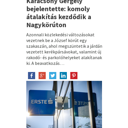
Karácsony Gergely
bejelentette: komoly
átalakítás kezdődik a
Nagykörúton
Azonnali közlekedési változásokat
vezetnek be a József körút egy
szakaszán, ahol megszüntetik a járdán
vezetett kerékpársávokat, valamint új
rakodó- és parkolóhelyeket alakítanak
ki. A beavatkozás…