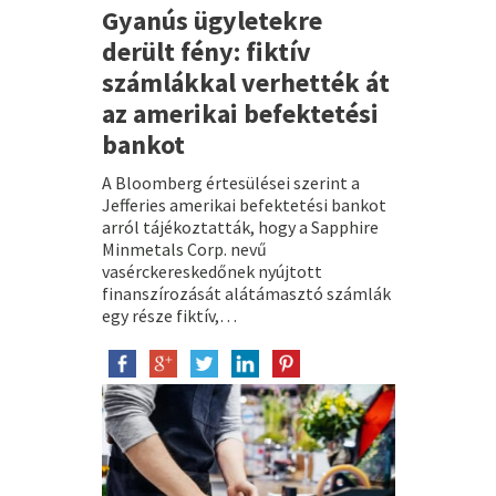
Gyanús ügyletekre
derült fény: fiktív
számlákkal verhették át
az amerikai befektetési
bankot
A Bloomberg értesülései szerint a
Jefferies amerikai befektetési bankot
arról tájékoztatták, hogy a Sapphire
Minmetals Corp. nevű
vasérckereskedőnek nyújtott
finanszírozását alátámasztó számlák
egy része fiktív,…