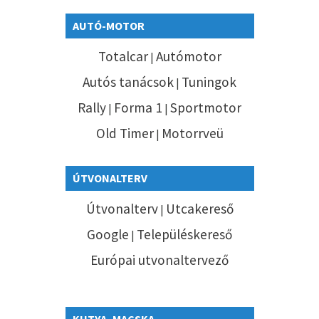
AUTÓ-MOTOR
Totalcar
Autómotor
|
Autós tanácsok
Tuningok
|
Rally
Forma 1
Sportmotor
|
|
Old Timer
Motorrveü
|
ÚTVONALTERV
Útvonalterv
Utcakereső
|
Google
Településkereső
|
Európai utvonaltervező
KUTYA, MACSKA