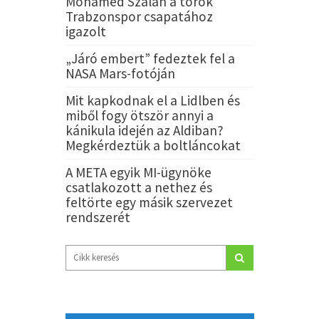
Mohamed Szalah a török
Trabzonspor csapatához
igazolt
„Járó embert” fedeztek fel a
NASA Mars-fotóján
Mit kapkodnak el a Lidlben és
miből fogy ötször annyi a
kánikula idején az Aldiban?
Megkérdeztük a boltláncokat
A META egyik MI-ügynöke
csatlakozott a nethez és
feltörte egy másik szervezet
rendszerét