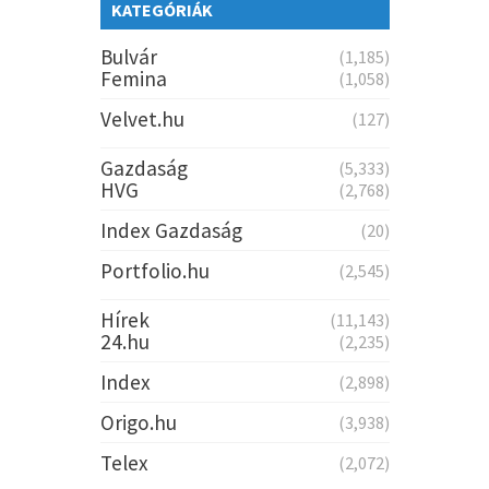
KATEGÓRIÁK
Bulvár
(1,185)
Femina
(1,058)
Velvet.hu
(127)
Gazdaság
(5,333)
HVG
(2,768)
Index Gazdaság
(20)
Portfolio.hu
(2,545)
Hírek
(11,143)
24.hu
(2,235)
Index
(2,898)
Origo.hu
(3,938)
Telex
(2,072)