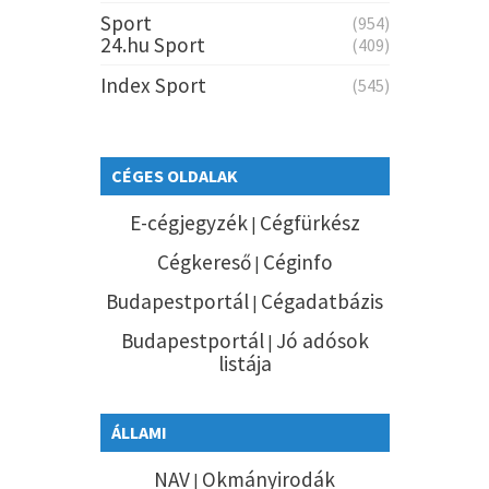
Sport
(954)
24.hu Sport
(409)
Index Sport
(545)
CÉGES OLDALAK
E-cégjegyzék
Cégfürkész
|
Cégkereső
Céginfo
|
Budapestportál
Cégadatbázis
|
Budapestportál
Jó adósok
|
listája
ÁLLAMI
NAV
Okmányirodák
|