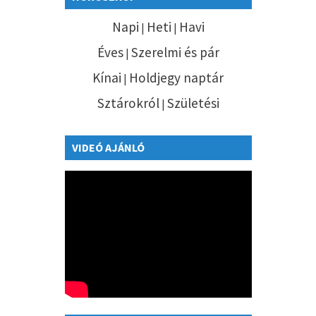
Napi
Heti
Havi
|
|
Éves
Szerelmi és pár
|
Kínai
Holdjegy naptár
|
Sztárokról
Születési
|
VIDEÓ AJÁNLÓ