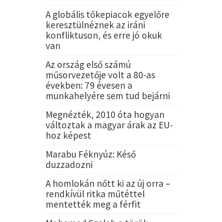
A globális tőkepiacok egyelőre
keresztülnéznek az iráni
konfliktuson, és erre jó okuk
van
Az ország első számú
műsorvezetője volt a 80-as
években: 79 évesen a
munkahelyére sem tud bejárni
Megnézték, 2010 óta hogyan
változtak a magyar árak az EU-
hoz képest
Marabu Féknyúz: Késő
duzzadozni
A homlokán nőtt ki az új orra –
rendkívül ritka műtéttel
mentették meg a férfit