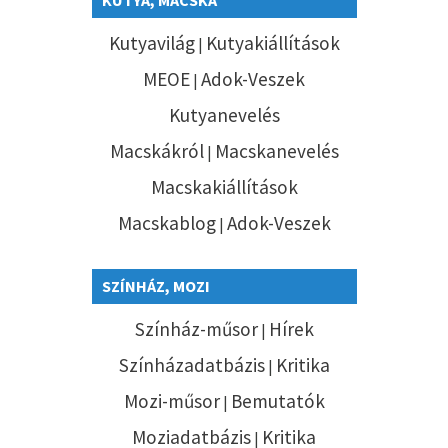
Kutyavilág
Kutyakiállítások
|
MEOE
Adok-Veszek
|
Kutyanevelés
Macskákról
Macskanevelés
|
Macskakiállítások
Macskablog
Adok-Veszek
|
SZÍNHÁZ, MOZI
Színház-műsor
Hírek
|
Színházadatbázis
Kritika
|
Mozi-műsor
Bemutatók
|
Moziadatbázis
Kritika
|